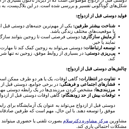
دوستی قبل از ازدواج موضوعی است که از دیرباز تاکنون بسیاری از افرا
شکل‌های گوناگونی تفسیر و بررسی شده است. در این بلاگ‌پست، به بر
فواید دوستی قبل از ازدواج:
شناخت بیشتر طرفین:
یکی از مهم‌ترین جنبه‌های دوستی قبل 
با موقعیت‌های مختلف زندگی باشد.
آزمایش سازگاری:
دوستی فرصتی است تا زوجین بتوانند سازگاری
نمایند یا خیر.
توسعه ارتباطات:
دوستی می‌تواند به زوجین کمک کند تا مهارت‌ه
پی‌ریزی دوستی:
در بسیاری از روابط موفق، زوجین نه تنها شریک
کند.
چالش‌های دوستی قبل از ازدواج:
تفاوت در انتظارات:
گاهی اوقات، یک یا هر دو طرف ممکن است ان
فشارهای اجتماعی و فرهنگی:
در برخی جوامع، دوستی قبل از ا
مرزبندی‌ها:
مشخص کردن مرزبندی‌ها در یک رابطه دوستی مهم اس
توقعات بیش از حد زودهنگام:
گاهی اوقات دوستی قبل از ازدواج
دوستی قبل از ازدواج می‌تواند به عنوان یک آزمایشگاه برای را
موفق را توسعه دهند. با این حال، مهم است که طرفین صادقانه و 
مشاورین
مرکز مشاوره دکترسلام
بصورت تلفنی یا حضوری میتوانند به
مشکلات احتمالی یاری کند.