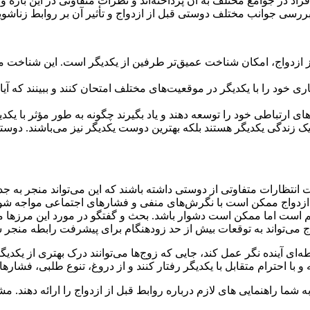
د در جوامع مختلف به آن پرداخته‌اند و نظرات متفاوتی در این باره وج
رسی جوانب مختلف دوستی قبل از ازدواج و تأثیر آن بر روابط زناشویی
از ازدواج، امکان شناخت عمیق‌تر طرفین از یکدیگر است. این شناخت 
 خود را با یکدیگر در موقعیت‌های مختلف امتحان کنند و ببینند که آی
ای ارتباطی خود را توسعه دهند و یاد بگیرند چگونه به طور مؤثر با یک
 زندگی یکدیگر هستند بلکه بهترین دوست یکدیگر نیز می‌باشند. دوستی 
تظارات متفاوتی از دوستی داشته باشند که این می‌تواند منجر به جدا
زدواج ممکن است با نگرش‌های منفی و فشارهای اجتماعی مواجه شود که 
ت اما ممکن است دشوار باشد. بحث و گفتگو در مورد این مرزها می‌ت
 می‌تواند به توقعات بیش از حد زودهنگام برای پیشرفت رابطه منجر ش
بطه‌ای آینده نگر عمل کند، جایی که زوج‌ها می‌توانند درک بهتری از 
با احترام متقابل با یکدیگر رفتار کنند و از دروغ، تنوع طلبی، فشارها
 شما راهنمایی های لازم درباره روابط قبل از ازدواج را ارائه دهند. م