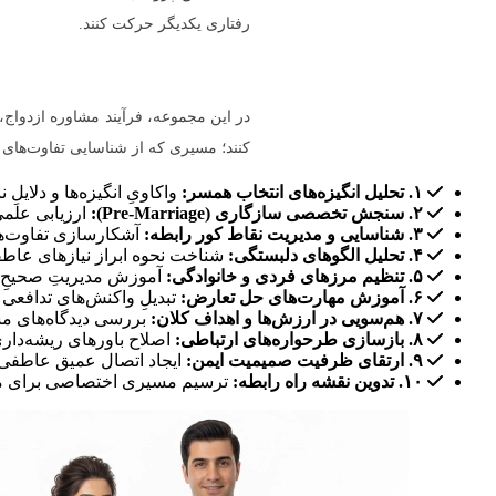
رفتاری یکدیگر حرکت کنند.
در این مجموعه، فرآیند مشاوره ازدواج، 
کنند؛ مسیری که از شناسایی تفاوت‌های
۱. تحلیل انگیزه‌های انتخاب همسر:
واکاویِ انگیزه‌ها و دلایلِ 
۲. سنجش تخصصی سازگاری (Pre-Marriage):
ارزیابی علمی
۳. شناسایی و مدیریت نقاط کور رابطه:
آشکارسازی تفاوت‌های
۴. تحلیل الگوهای دلبستگی:
شناخت نحوه ابراز نیازهای عاطف
۵. تنظیم مرزهای فردی و خانوادگی:
آموزش مدیریتِ صحیحِ ت
۶. آموزش مهارت‌های حل تعارض:
تبدیلِ واکنش‌های تدافعی 
۷. هم‌سویی در ارزش‌ها و اهداف کلان:
بررسی دیدگاه‌های مش
۸. بازسازی طرحواره‌های ارتباطی:
اصلاح باورهای ریشه‌داری
۹. ارتقای ظرفیت صمیمیت ایمن:
ایجاد اتصال عمیق عاطفی 
۱۰. تدوین نقشه راه رابطه:
ترسیم مسیری اختصاصی برای مدی