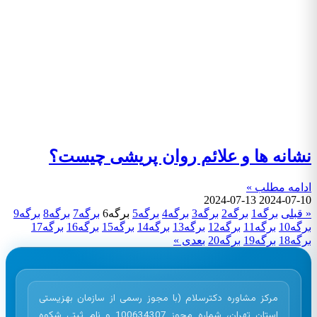
نشانه ها و علائم روان پریشی چیست؟
ادامه مطلب »
2024-07-13
2024-07-10
« قبلی
برگه
1
برگه
2
برگه
3
برگه
4
برگه
5
برگه
6
برگه
7
برگه
8
برگه
9
برگه
10
برگه
11
برگه
12
برگه
13
برگه
14
برگه
15
برگه
16
برگه
17
برگه
18
برگه
19
برگه
20
بعدی »
مرکز مشاوره دکترسلام (با مجوز رسمی از سازمان بهزیستی
استان تهران، شماره مجوز 100634307 و نام ثبتی شکوه