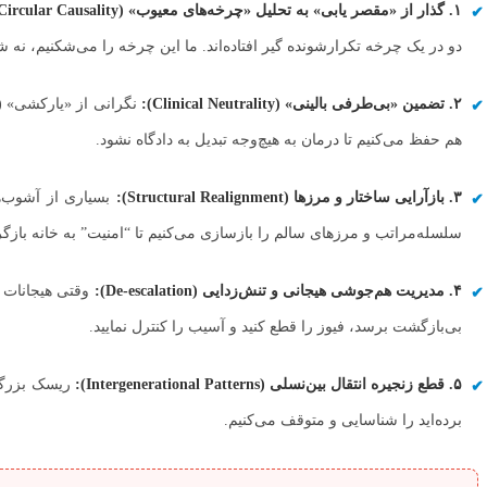
۱. گذار از «مقصر یابی» به تحلیل «چرخه‌های معیوب» (Circular Causality):
دو در یک چرخه تکرارشونده گیر افتاده‌اند. ما این چرخه را می‌شکنیم، نه 
۲. تضمین «بی‌طرفی بالینی» (Clinical Neutrality):
نگرانی از «یارکشی» (ا
هم حفظ می‌کنیم تا درمان به هیچ‌وجه تبدیل به دادگاه نشود.
۳. بازآرایی ساختار و مرزها (Structural Realignment):
بسیاری از آشوب‌ها
سلسله‌مراتب و مرزهای سالم را بازسازی می‌کنیم تا “امنیت” به خانه بازگر
۴. مدیریت هم‌جوشی هیجانی و تنش‌زدایی (De-escalation):
وقتی هیجانات ب
بی‌بازگشت برسد، فیوز را قطع کنید و آسیب را کنترل نمایید.
۵. قطع زنجیره انتقال بین‌نسلی (Intergenerational Patterns):
ریسک بزرگ ای
برده‌اید را شناسایی و متوقف می‌کنیم.