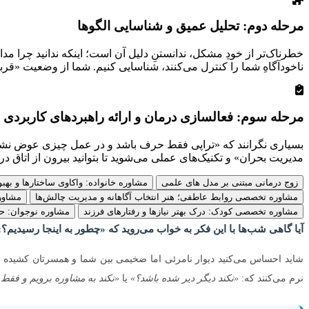
مرحله دوم: تحلیل عمیق و شناسایی الگوها
خطرناک‌تر از خودِ مشکل، ندانستنِ دلیل آن است؛ اینکه ندانید چرا م
ناخودآگاهِ شما را کنترل می‌کنند، شناسایی کنیم. شما از وضعیت «قربان
مرحله سوم: فعالسازی درمان و ارائه راهبردهای کاربردی
بسیاری نگرانند که «تراپی فقط حرف باشد و در عمل چیزی عوض نشود».
مدیریت بحران» و تکنیک‌های عملی می‌شوید تا بتوانید بیرون از اتاق در
زوج‌ درمانی مبتنی بر مدل های علمی
مشاوره خانواده: واکاوی ساختارها و بهب
مشاوره تخصصی روابط عاطفی؛ هنر انتخاب آگاهانه و مدیریت چالش‌ها
مشاور
مشاوره تخصصی کودک: درک بهتر نیازها و رفتارهای فرزند
مشاوره نوجوان: حم
آیا گاهی شب‌ها با این فکر به خواب می‌روید که «چطور به اینجا رسیدیم؟»
شاید احساس می‌کنید دیوار نامرئی اما ضخیمی بین شما و همسرتان کشیده ش
نرم می‌کنند که:
«نکند دیگر دیر شده باشد؟»
یا
«نکند به مشاوره برویم و فقط 