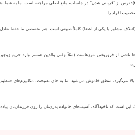
شخصیت افراد را.
ئتلاف مشاور با یکی از اعضا) کاملاً طبیعی است. هنر تخصصی ما حفظ تعادل است
 ناشی از فروریختن مرزهاست (مثلاً وقتی والدین همسر وارد حریم زوجین می
دد.
الا می‌گیرد، منطق خاموش می‌شود. ما به جای نصیحت، مکانیزم‌های «تنظیم هی
ن است که ناخودآگاه، آسیب‌های خانواده پدری‌تان را روی فرزندان‌تان پیاده کن